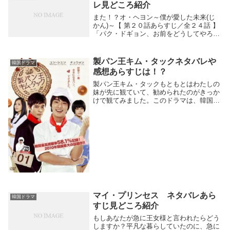
ょうか？あらすじ...
レ見どころ紹介
また！？オ・ヘヨン～僕が愛した未来(じ
かん)～【 第２０話あらすじ／全２４話 】
「パク・ドギョン、お前をどうしてやろう
か」ハン・テジンはヘヨンを振ったことを
後悔し、ヘヨンを取られてしまったことに
怒りが込み上げ１人酒を飲む。このドラマ
製パン王キム・タックネタバレや
韓国ドラマ
を見るに...
感想あらすじは！？
製パン王キム・タックもともとはわたしの
妹が先に観ていて、勧められたのがきっか
けで観てみました。このドラマは、韓国で
最高視聴率58.1% を記録した大ヒット作品
です。あまりに勧めて来るので、、、笑タ
イトルにあんまりそそられなかったんです
がごり...
マイ・プリンセス ネタバレあら
韓国ドラマ
すじ見どころ紹介
もしあなたが急に王女様と言われたらどう
しますか？平凡な暮らしていたのに、急に