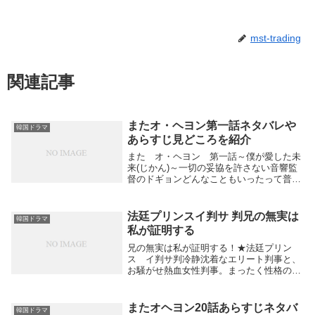
mst-trading
関連記事
またオ・ヘヨン第一話ネタバレや
韓国ドラマ
あらすじ見どころを紹介
また オ・ヘヨン 第一話～僕が愛した未
来(じかん)～一切の妥協を許さない音響監
督のドギョンどんなこともいったって普通
の女、オ・ヘヨン結婚直前に破談になると
いう同じ経験をした２人お互いの傷を癒す
出会いになるのかそれとも…このドラマを
法廷プリンスイ判サ 判兄の無実は
韓国ドラマ
見るにはこ...
私が証明する
兄の無実は私が証明する！★法廷プリン
ス イ判サ判冷静沈着なエリート判事と、
お騒がせ熱血女性判事。まったく性格の違
う２人の判事が手を組んで、女性判事の兄
の冤罪を晴らすために真実を追い続けま
す。果たして兄の無実は証明できるのでし
またオヘヨン20話あらすじネタバ
韓国ドラマ