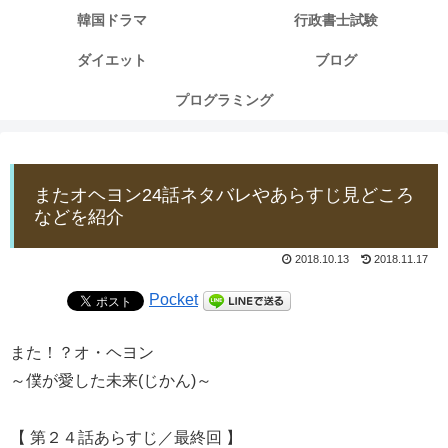
韓国ドラマ
行政書士試験
ダイエット
ブログ
プログラミング
またオヘヨン24話ネタバレやあらすじ見どころ
などを紹介
2018.10.13
2018.11.17
Pocket
また！？オ・ヘヨン
～僕が愛した未来(じかん)～
【 第２４話あらすじ／最終回 】