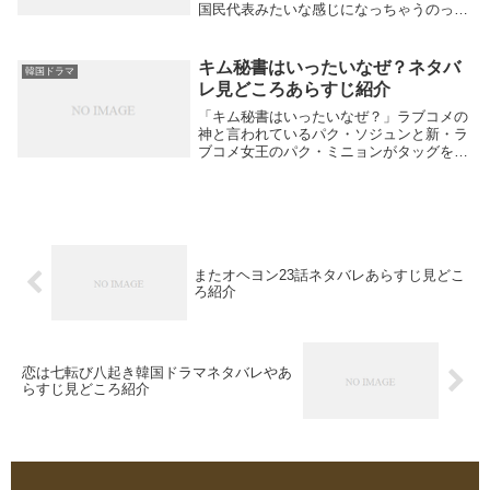
国民代表みたいな感じになっちゃうのって
どうしていいか戸惑ってしまいますよね。
このドラマの主人公もその1人。意味もわ
からずプリンセスとして宮殿へ連れて行か
キム秘書はいったいなぜ？ネタバ
韓国ドラマ
れ教育を受け...
レ見どころあらすじ紹介
「キム秘書はいったいなぜ？」ラブコメの
神と言われているパク・ソジュンと新・ラ
ブコメ女王のパク・ミニョンがタッグを組
んで初共演する話題作です。ツンデレ御曹
司と敏腕秘書。恋の駆け引きをします。韓
国ドラマ史上歴代級のドリームカップルが
贈るシンレデ...
またオヘヨン23話ネタバレあらすじ見どこ
ろ紹介
恋は七転び八起き韓国ドラマネタバレやあ
らすじ見どころ紹介