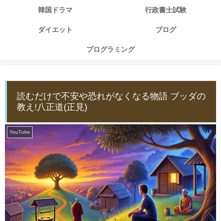
韓国ドラマ
行政書士試験
ダイエット
ブログ
プログラミング
読むだけで不安や恐れがなくなる物語 ブッダの
教え!八正道(正見)
YouTube