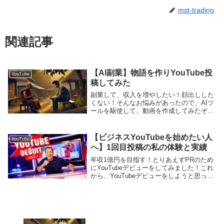
mst-trading
関連記事
【AI副業】物語を作りYouTube投
YouTube
稿してみた
副業して、収入を増やしたい！顔出しした
くない！そんなお悩みがあったので、AIツ
ールを駆使して、動画を作成してみたぞ✨
はじめて作ったわりにはしっかりできたの
ではなかろうかと自画自賛しております✨
いったんテストでこちらのアカウントにア
【ビジネスYouTubeを始めたい人
YouTube
ップしてま...
へ】1回目投稿の私の体験と実績
年収1億円を目指す！とりあえずPRのため
にYouTubeデビューをしてみました！これ
から、YouTubeデビューをしようと思って
いる方へその1歩が踏み出せないって方は
参考にしてみてください。この記事はこん
な方におすすめ✨台本どうしよう？撮影...